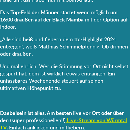
Halle um, dann aber nur mit 36m Anlauf.
Das
Top-Feld der Männer
startet wenn möglich
um
16:00 draußen auf der Black Mamba
mit der Option auf
Indoor.
„Alle sind heiß und fiebern dem ttc-Highlight 2024
entgegen“, weiß Matthias Schimmelpfennig. Ob drinnen
oder draußen.
Und mal ehrlich: Wer die Stimmung vor Ort nicht selbst
gespürt hat, dem ist wirklich etwas entgangen. Ein
unfassbares Wochenende steuert auf seinen
ultimativen Höhepunkt zu.
Daebeisein ist alles. Am besten live vor Ort oder über
den (super professionellen!!)
Live-Stream von Würmtal
TV
.
Einfach anklicken und mitfiebern.