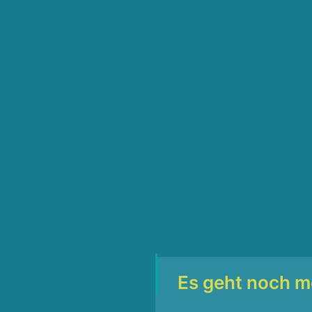
l Tour Bronze Meeting
3 Anlagen. Brechen wir
2026
n?
 zu einem
n der Geschichte des
tival Arena,
Es geht noch m