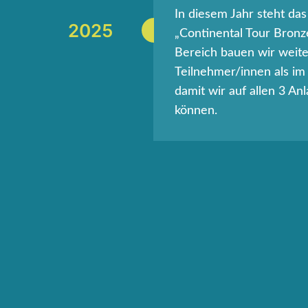
In diesem Jahr steht das 
2025
„Continental Tour Bronz
Bereich bauen wir weite
Teilnehmer/innen als im
damit wir auf allen 3 An
können.
nental Tour Challenger
aler Bühne etablieren.
2024
mit 3 Anlagen. Also haben