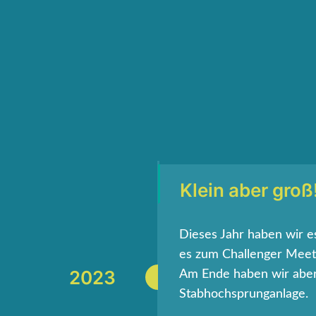
ätzen von aktuell 256.
 einem unvergesslichen
des Festivals zu
stival Arena,
Klein aber groß
Dieses Jahr haben wir e
es zum Challenger Meet
2023
Am Ende haben wir aber
Stabhochsprunganlage.