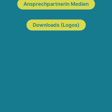
Ansprechpartnerin Medien
Downloads (Logos)
5,45 Meter hat Stabhochspringer Marec Metzger
am Wochenende beim Stabhochsprung-Festival