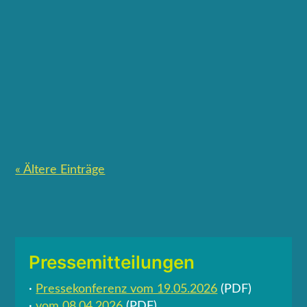
auf Gräfelfing
· Sportliches Niveau auf höchstem Continental-
Tour-Standard
· Nachfrage übersteigt die Kapazität
« Ältere Einträge
Pressemitteilungen
·
Pressekonferenz vom 19.05.2026
(PDF)
·
vom 08.04.2026
(PDF)