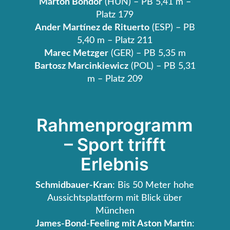
Márton Böndör
(HUN) – PB 5,41 m –
Platz 179
Ander Martínez de Rituerto
(ESP) – PB
5,40 m – Platz 211
Marec Metzger
(GER) – PB 5,35 m
Bartosz Marcinkiewicz
(POL) – PB 5,31
m – Platz 209
Rahmenprogramm
– Sport trifft
Erlebnis
Schmidbauer-Kran
: Bis 50 Meter hohe
Aussichtsplattform mit Blick über
München
James-Bond-Feeling mit Aston Martin
: